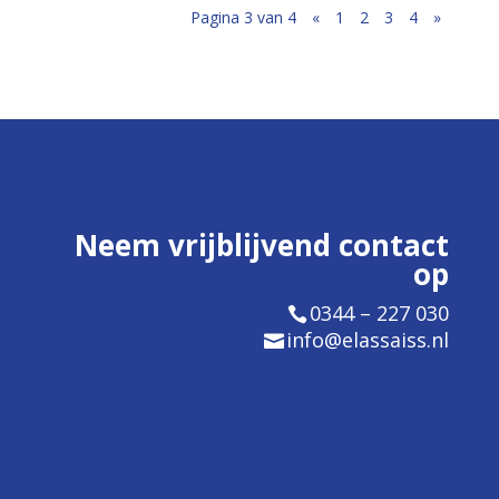
Pagina 3 van 4
«
1
2
3
4
»
Neem vrijblijvend contact
op
0344 – 227 030
info@elassaiss.nl