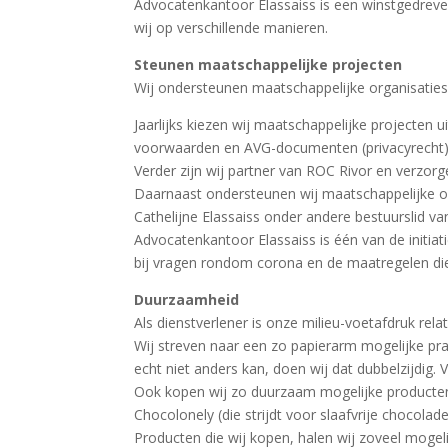
Advocatenkantoor Elassaiss is een winstgedreve
wij op verschillende manieren.
Steunen maatschappelijke projecten
Wij ondersteunen maatschappelijke organisaties. 
Jaarlijks kiezen wij maatschappelijke projecten 
voorwaarden en AVG-documenten (privacyrecht)
Verder zijn wij partner van ROC Rivor en verzor
Daarnaast ondersteunen wij maatschappelijke org
Cathelijne Elassaiss onder andere bestuurslid v
Advocatenkantoor Elassaiss is één van de initia
bij vragen rondom corona en de maatregelen die
Duurzaamheid
Als dienstverlener is onze milieu-voetafdruk relat
Wij streven naar een zo papierarm mogelijke prakt
echt niet anders kan, doen wij dat dubbelzijdig.
Ook kopen wij zo duurzaam mogelijke producten (
Chocolonely (die strijdt voor slaafvrije chocola
Producten die wij kopen, halen wij zoveel mogelij