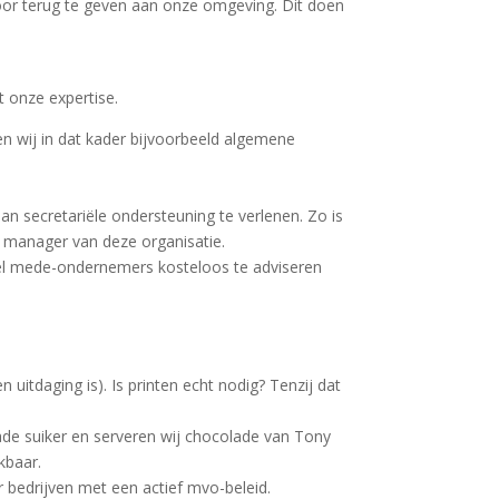
oor terug te geven aan onze omgeving. Dit doen
t onze expertise.
en wij in dat kader bijvoorbeeld algemene
n secretariële ondersteuning te verlenen. Zo is
e manager van deze organisatie.
oel mede-ondernemers kosteloos te adviseren
 uitdaging is). Is printen echt nodig? Tenzij dat
rade suiker en serveren wij chocolade van Tony
kbaar.
or bedrijven met een actief mvo-beleid.