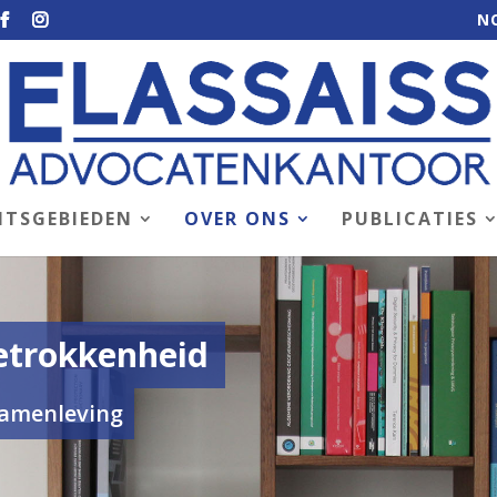
N
HTSGEBIEDEN
OVER ONS
PUBLICATIES
etrokkenheid
samenleving