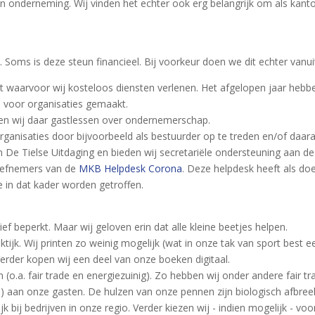
n onderneming. Wij vinden het echter ook erg belangrijk om als kant
Soms is deze steun financieel. Bij voorkeur doen we dit echter vanui
uit waarvoor wij kosteloos diensten verlenen. Het afgelopen jaar hebb
 voor organisaties gemaakt.
gen wij daar gastlessen over ondernemerschap.
anisaties door bijvoorbeeld als bestuurder op te treden en/of daaraa
an De Tielse Uitdaging en bieden wij secretariële ondersteuning aan d
tiefnemers van de
MKB Helpdesk Corona
. Deze helpdesk heeft als d
 in dat kader worden getroffen.
ief beperkt. Maar wij geloven erin dat alle kleine beetjes helpen.
ijk. Wij printen zo weinig mogelijk (wat in onze tak van sport best een
 Verder kopen wij een deel van onze boeken digitaal.
o.a. fair trade en energiezuinig). Zo hebben wij onder andere fair t
de) aan onze gasten. De hulzen van onze pennen zijn biologisch afbree
k bij bedrijven in onze regio. Verder kiezen wij - indien mogelijk - vo